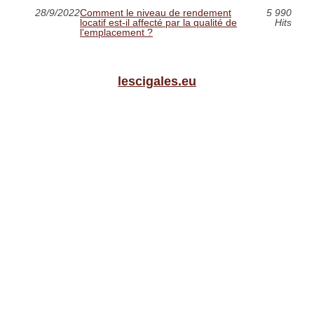
28/9/2022
Comment le niveau de rendement
5 990
locatif est-il affecté par la qualité de
Hits
l'emplacement ?
lescigales.eu