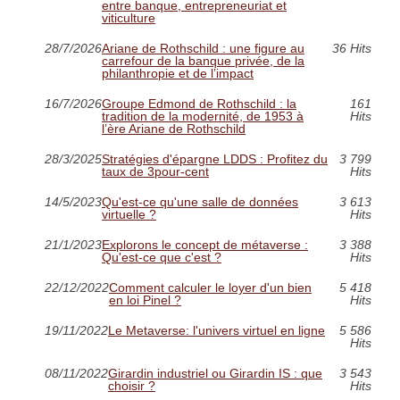
entre banque, entrepreneuriat et
viticulture
28/7/2026
Ariane de Rothschild : une figure au
36 Hits
carrefour de la banque privée, de la
philanthropie et de l’impact
16/7/2026
Groupe Edmond de Rothschild : la
161
tradition de la modernité, de 1953 à
Hits
l’ère Ariane de Rothschild
28/3/2025
Stratégies d'épargne LDDS : Profitez du
3 799
taux de 3pour-cent
Hits
14/5/2023
Qu'est-ce qu'une salle de données
3 613
virtuelle ?
Hits
21/1/2023
Explorons le concept de métaverse :
3 388
Qu'est-ce que c'est ?
Hits
22/12/2022
Comment calculer le loyer d'un bien
5 418
en loi Pinel ?
Hits
19/11/2022
Le Metaverse: l'univers virtuel en ligne
5 586
Hits
08/11/2022
Girardin industriel ou Girardin IS : que
3 543
choisir ?
Hits