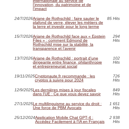
internationale au service de
l’innovation, du patrimoine et de
l’impact
24/7/2026
Ariane de Rothschild : faire sauter le
85 Hits
plafond de verre, élever les métiers de
la terre et investir pour le long terme
15/7/2026
Ariane de Rothschild face aux « Epstein
294
Files » : comment Edmond de
Hits
Rothschild mise sur la stabilité, la
transparence et l’avenir
13/7/2026
Ariane de Rothschild : portrait d’une
102
dirigeante entre finance, philanthropie
Hits
et entrepreneuriat social
19/11/2025
Cryptonaute.fr recommande : les
726
cryptos à suivre pour 2024
Hits
12/9/2025
Les dernières mises à jour fiscales
849
dans l'UE : Ce que vous devez savoir
Hits
27/1/2025
Le multilinguisme au service du droit :
1 651
Une force de PBM Avocats
Hits
25/12/2024
Application Mobile Chat GPT-4 :
2 938
Accédez Facilement à l'IA en Français
Hits