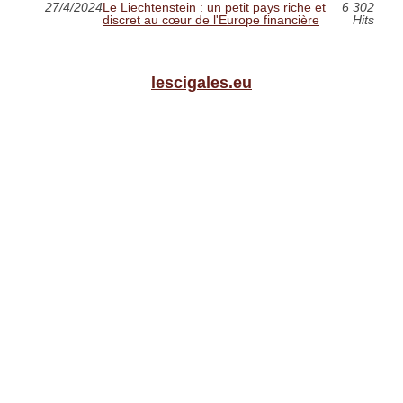
27/4/2024
Le Liechtenstein : un petit pays riche et
6 302
discret au cœur de l'Europe financière
Hits
lescigales.eu