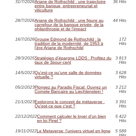
31/7/2026
Ariane de Rothschild : une trajectoire
36 Hits
entre banque, entrepreneuriat et
viticulture
28/7/2026
Ariane de Rothschild : une figure au
44 Hits
carrefour de la banque privée, de la
philanthropie et de l’impact
16/7/2026
Groupe Edmond de Rothschild : la
172
tradition de la modernité, de 1953 à
Hits
l’ère Ariane de Rothschild
28/3/2025
Stratégies d'épargne LDDS : Profitez du
3 813
taux de 3pour-cent
Hits
14/5/2023
Qu'est-ce qu'une salle de données
3 628
virtuelle ?
Hits
05/2/2023
Plongez au Paradis Fiscal: Ouvrez un
3 212
Compte Bancaire au Liechtenstein !
Hits
21/1/2023
Explorons le concept de métaverse :
3 391
Qu'est-ce que c'est ?
Hits
22/12/2022
Comment calculer le loyer d'un bien
5 422
en loi Pinel ?
Hits
19/11/2022
Le Metaverse: l'univers virtuel en ligne
5 589
Hits