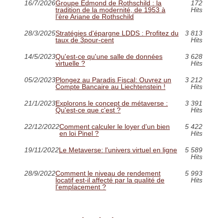
16/7/2026
Groupe Edmond de Rothschild : la
172
tradition de la modernité, de 1953 à
Hits
l’ère Ariane de Rothschild
28/3/2025
Stratégies d'épargne LDDS : Profitez du
3 813
taux de 3pour-cent
Hits
14/5/2023
Qu'est-ce qu'une salle de données
3 628
virtuelle ?
Hits
05/2/2023
Plongez au Paradis Fiscal: Ouvrez un
3 212
Compte Bancaire au Liechtenstein !
Hits
21/1/2023
Explorons le concept de métaverse :
3 391
Qu'est-ce que c'est ?
Hits
22/12/2022
Comment calculer le loyer d'un bien
5 422
en loi Pinel ?
Hits
19/11/2022
Le Metaverse: l'univers virtuel en ligne
5 589
Hits
28/9/2022
Comment le niveau de rendement
5 993
locatif est-il affecté par la qualité de
Hits
l'emplacement ?