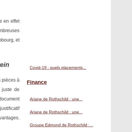
 en effet
ombreuses
mbourg, et
ein
Covid-19 : quels placements...
s pièces à
Finance
 juste de
 document
Ariane de Rothschild : une...
stificatif
Ariane de Rothschild : une...
avantages.
Groupe Edmond de Rothschild :...