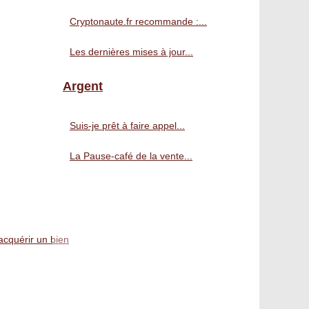
Cryptonaute.fr recommande :...
Les dernières mises à jour...
Argent
Suis-je prêt à faire appel...
La Pause-café de la vente...
 acquérir un bien